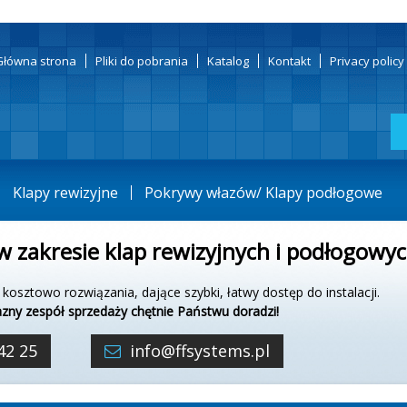
Główna strona
Pliki do pobrania
Katalog
Kontakt
Privacy polic
Klapy rewizyjne
Pokrywy włazów/ Klapy podłogowe
w zakresie
klap rewizyjnych i podłogowy
kosztowo rozwiązania, dające szybki, łatwy dostęp do instalacji.
azny zespół sprzedaży chętnie Państwu doradzi!
 42 25
info@ffsystems.pl