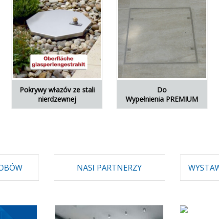
Pokrywy włazóv
ze stali
Do
nierdzewnej
Wypełnienia PREMIUM
ROBÓW
NASI PARTNERZY
WYSTAW