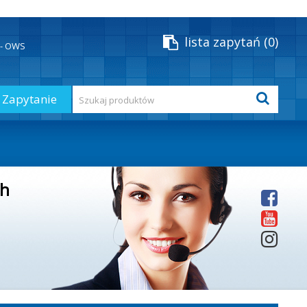
lista zapytań
0
y - OWS
Zapytanie
ch