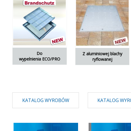
Do
Z aluminiowej blachy
wypelnienia ECO/PRO
ryflowanej
KATALOG WYROBÓW
KATALOG WY