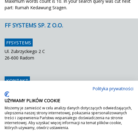
Maximum words count is 10. In your search query was cut next
part: Rumah Kedawung Sragen.
FF SYSTEMS SP. Z O.O.
FFSYSTEMS
Ul. Zubrzyckiego 2 C
26-600 Radom
KONTAKT
Polityka prywatności
Telefon
048 / 366 42 25
Fax
048 / 366 42 26
UŻYWAMY PLIKÓW COOKIE
E mail
info@ffsystems.pl
Możemy je zamieścić w celu analizy danych dotyczących odwiedzających,
ulepszenia naszej strony internetowej, pokazania spersonalizowanych
treści i zapewnienia Państwu wspaniałego doświadczenia na stronie
internetowej. Aby uzyskać więcej informacji na temat plików cookie,
FF JEST ZIELONY!
których używamy, otwórz ustawienia.
Wystarczy poprosić o nasz certyfikat DGNB.