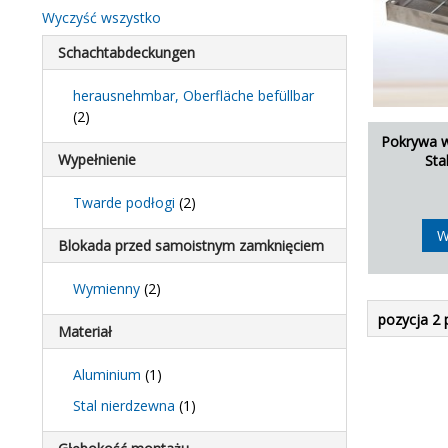
Wyczyść wszystko
Schachtabdeckungen
herausnehmbar, Oberfläche befüllbar
(2)
Pokrywa w
Wypełnienie
Sta
Twarde podłogi
(2)
W
Blokada przed samoistnym zamknięciem
Wymienny
(2)
pozycja 2 
Materiał
Aluminium
(1)
Stal nierdzewna
(1)