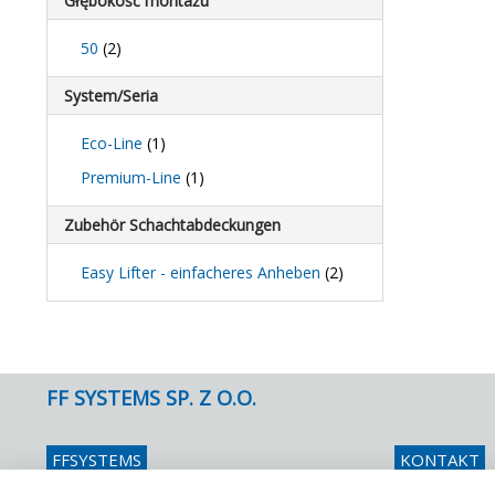
Głębokość montażu
50
(2)
System/Seria
Eco-Line
(1)
Premium-Line
(1)
Zubehör Schachtabdeckungen
Easy Lifter - einfacheres Anheben
(2)
FF SYSTEMS SP. Z O.O.
FFSYSTEMS
KONTAKT
Ul. Zubrzyckiego 2 C
Telefon
048 