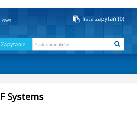
lista zapytań
0
y - OWS
Zapytanie
FF Systems