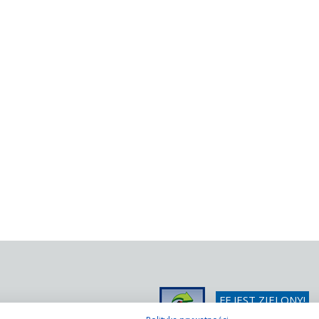
FF JEST ZIELONY!
/ 366 42 25