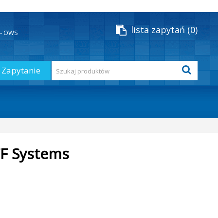
lista zapytań
0
y - OWS
Zapytanie
FF Systems