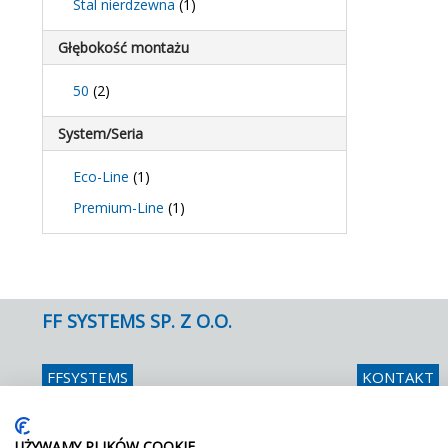
Stal nierdzewna
(1)
Głębokość montażu
50
(2)
System/Seria
Eco-Line
(1)
Premium-Line
(1)
FF SYSTEMS SP. Z O.O.
FFSYSTEMS
KONTAKT
Ul. Zubrzyckiego 2 C
Telefon
048 
26-600 Radom
Fax
048 
UŻYWAMY PLIKÓW COOKIE
E mail
info