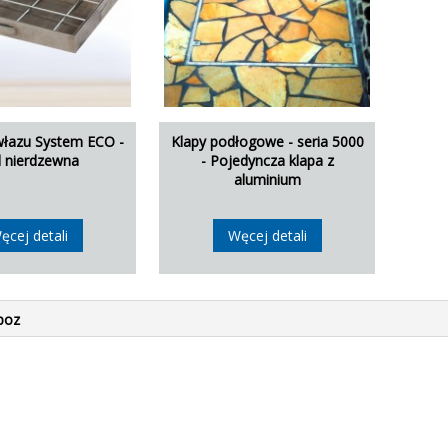
łazu System ECO -
Klapy podłogowe - seria 5000
l nierdzewna
- Pojedyncza klapa z
aluminium
ęcej detali
Węcej detali
poz