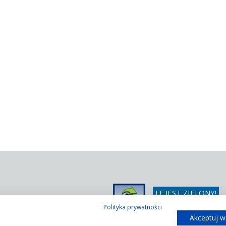
FF JEST ZIELONY!
/ 366 42 25
Wystarczy poprosić o 
Polityka prywatności
/ 366 42 26
Akceptuj w
@ffsystems.pl