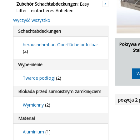
Zubehör Schachtabdeckungen:
Easy
Lifter - einfacheres Anheben
Wyczyść wszystko
Schachtabdeckungen
Pokrywa w
herausnehmbar, Oberfläche befüllbar
Sta
(2)
Wypełnienie
W
Twarde podłogi
(2)
Blokada przed samoistnym zamknięciem
pozycja 2 
Wymienny
(2)
Materiał
Aluminium
(1)