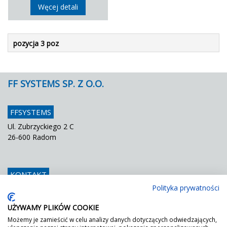
Węcej detali
pozycja 3 poz
FF SYSTEMS SP. Z O.O.
FFSYSTEMS
Ul. Zubrzyckiego 2 C
26-600 Radom
KONTAKT
Polityka prywatności
Telefon
048 / 366 42 25
Fax
048 / 366 42 26
UŻYWAMY PLIKÓW COOKIE
E mail
info@ffsystems.pl
Możemy je zamieścić w celu analizy danych dotyczących odwiedzających,