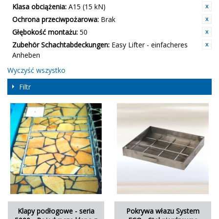
Klasa obciążenia:
A15 (15 kN)
Ochrona przeciwpożarowa:
Brak
Głębokość montażu:
50
Zubehör Schachtabdeckungen:
Easy Lifter - einfacheres
Anheben
Wyczyść wszystko
Filtr
Klapy podłogowe - seria
Pokrywa włazu System