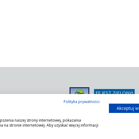
FF JEST ZIELONY!
/ 366 42 25
Wystarczy poprosić o 
Polityka prywatności
/ 366 42 26
Akceptuj w
@ffsystems.pl
pszenia naszej strony internetowej, pokazania
 na stronie internetowej. Aby uzyskać więcej informacji