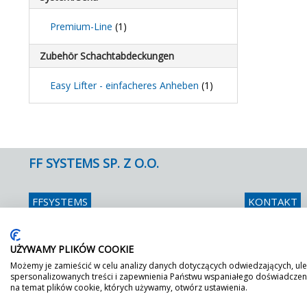
Premium-Line
(1)
Zubehör Schachtabdeckungen
Easy Lifter - einfacheres Anheben
(1)
FF SYSTEMS SP. Z O.O.
FFSYSTEMS
KONTAKT
Ul. Zubrzyckiego 2 C
Telefon
048 
26-600 Radom
Fax
048 
UŻYWAMY PLIKÓW COOKIE
E mail
info
Możemy je zamieścić w celu analizy danych dotyczących odwiedzających, ule
spersonalizowanych treści i zapewnienia Państwu wspaniałego doświadczenia
na temat plików cookie, których używamy, otwórz ustawienia.