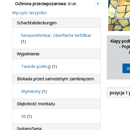
Ochrona przeciwpożarowa:
Brak
Wyczyść wszystko
Schachtabdeckungen
herausnehmbar, Oberfläche befüllbar
Klapy pod
(1)
- Poj
Wypełnienie
Twarde podłogi
(1)
W
Blokada przed samoistnym zamknięciem
Wymienny
(1)
pozycja 1 
Głębokość montażu
50
(1)
System/Seria