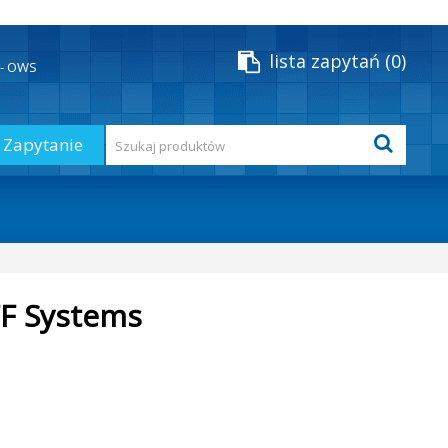
lista zapytań
0
y - OWS
Zapytanie
FF Systems