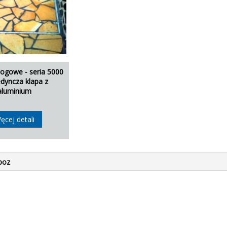
łogowe - seria 5000
edyncza klapa z
aluminium
ęcej detali
poz