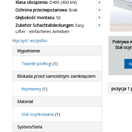
Klasa obciążenia:
D400 (400 kN)
Ochrona przeciwpożarowa:
Brak
Głębokość montażu:
50
Zubehör Schachtabdeckungen:
Easy
Lifter - einfacheres Anheben
Wyczyść wszystko
Pokrywa w
Stal oc
Wypełnienie
Twarde podłogi
(1)
W
Blokada przed samoistnym zamknięciem
pozycja 1 
Wymienny
(1)
Materiał
Stal ocynkowana
(1)
System/Seria