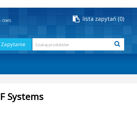
lista zapytań
0
y - OWS
Zapytanie
FF Systems