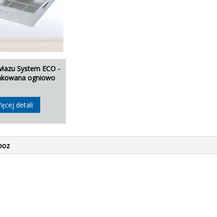
łazu System ECO -
ynkowana ogniowo
ęcej detali
poz