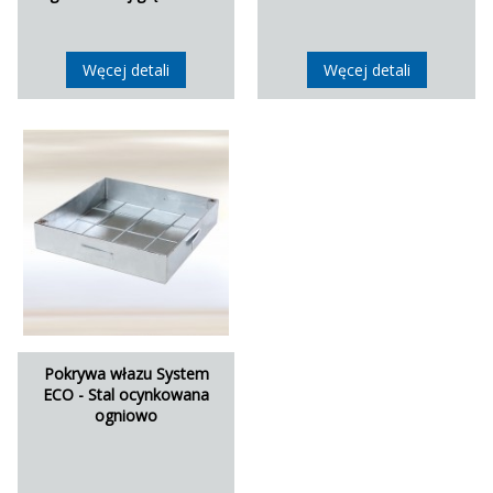
Węcej detali
Węcej detali
Pokrywa włazu System
ECO - Stal ocynkowana
ogniowo