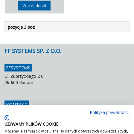
Węcej detali
pozycja 3 poz
FF SYSTEMS SP. Z O.O.
FFSYSTEMS
Ul. Zubrzyckiego 2 C
26-600 Radom
KONTAKT
Polityka prywatności
Telefon
048 / 366 42 25
Fax
048 / 366 42 26
UŻYWAMY PLIKÓW COOKIE
E mail
info@ffsystems.pl
Możemy je zamieścić w celu analizy danych dotyczących odwiedzających,