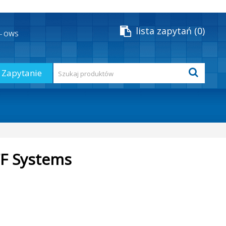
lista zapytań
0
y - OWS
Zapytanie
FF Systems