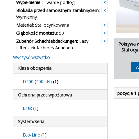
Wypełnienie :
Twarde podłogi
Blokada przed samoistnym zamknięciem:
Wymienny
Materiał:
Stal ocynkowana
Głębokość montażu:
50
Zubehör Schachtabdeckungen:
Easy
Pokrywa w
Lifter - einfacheres Anheben
Stal oc
Wyczyść wszystko
W
Klasa obciążenia
D400 (400 kN)
(1)
pozycja 1 
Ochrona przeciwpożarowa
Brak
(1)
System/Seria
Eco-Line
(1)