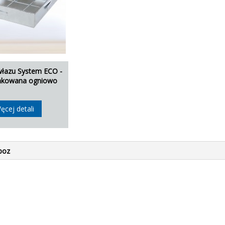
łazu System ECO -
ynkowana ogniowo
ęcej detali
poz