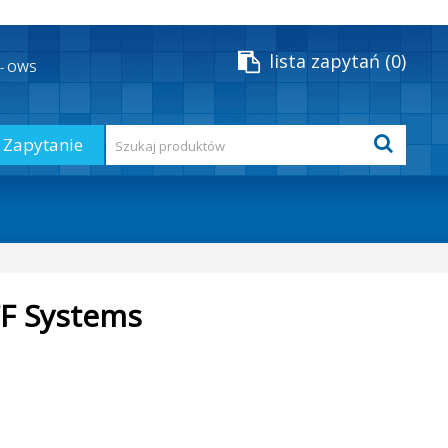
lista zapytań
0
y - OWS
Zapytanie
FF Systems