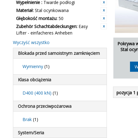
Wypełnienie :
Twarde podłogi
Materiał:
Stal ocynkowana
Głębokość montażu:
50
Zubehör Schachtabdeckungen:
Easy
Lifter - einfacheres Anheben
Wyczyść wszystko
Pokrywa w
Stal oc
Blokada przed samoistnym zamknięciem
Wymienny
(1)
W
Klasa obciążenia
pozycja 1 
D400 (400 kN)
(1)
Ochrona przeciwpożarowa
Brak
(1)
System/Seria