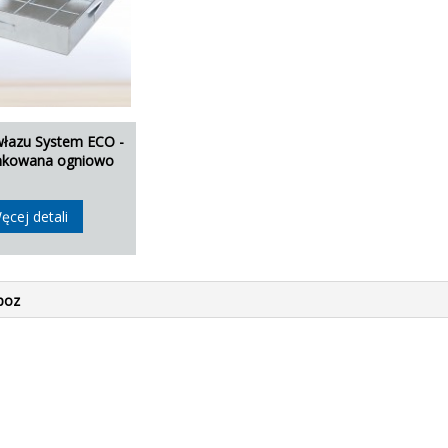
łazu System ECO -
ynkowana ogniowo
ęcej detali
poz