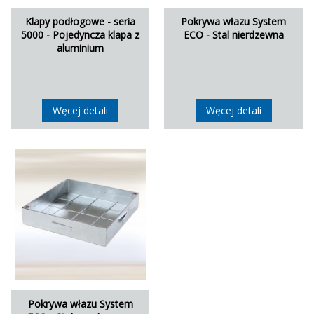
Klapy podłogowe - seria
Pokrywa włazu System
5000 - Pojedyncza klapa z
ECO - Stal nierdzewna
aluminium
Węcej detali
Węcej detali
Pokrywa włazu System