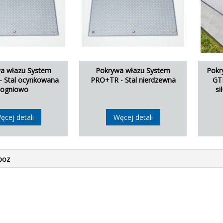
a włazu System
Pokrywa włazu System
Pokr
 Stal ocynkowana
PRO+TR - Stal nierdzewna
GTR
ogniowo
si
ęcej detali
Węcej detali
poz