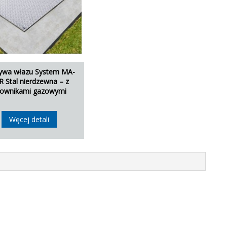
ywa włazu System MA-
 Stal nierdzewna – z
łownikami gazowymi
Węcej detali