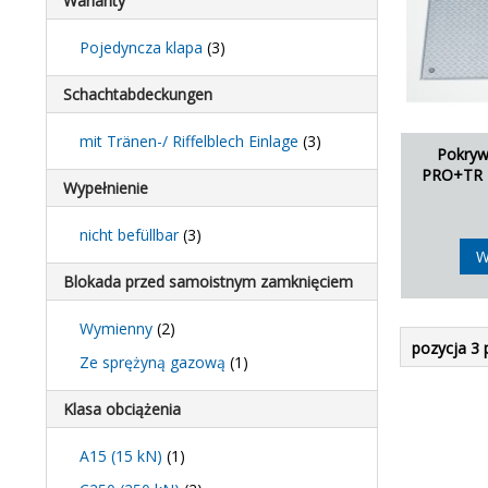
Warianty
Pojedyncza klapa
(3)
Schachtabdeckungen
mit Tränen-/ Riffelblech Einlage
(3)
Pokryw
PRO+TR -
Wypełnienie
nicht befüllbar
(3)
W
Blokada przed samoistnym zamknięciem
Wymienny
(2)
pozycja 3 
Ze sprężyną gazową
(1)
Klasa obciążenia
A15 (15 kN)
(1)