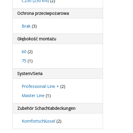
C250 (250 kN)
(2)
Ochrona przeciwpożarowa
Brak
(3)
Głębokość montażu
60
(2)
75
(1)
System/Seria
Professional-Line +
(2)
Master Line
(1)
Zubehör Schachtabdeckungen
Komfortschlüssel
(2)