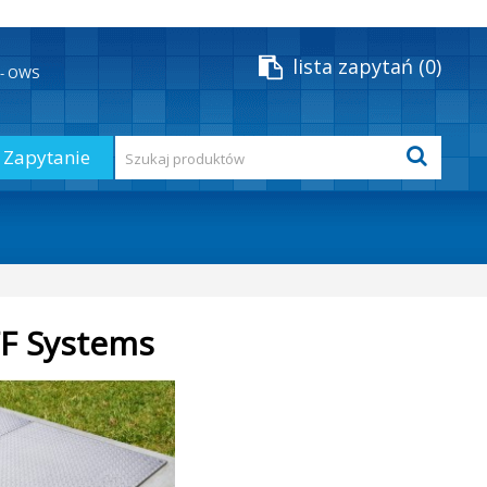
lista zapytań
0
y - OWS
Zapytanie
FF Systems