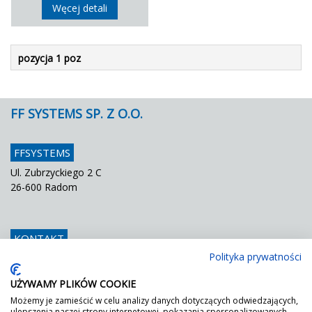
Węcej detali
pozycja 1 poz
FF SYSTEMS SP. Z O.O.
FFSYSTEMS
Ul. Zubrzyckiego 2 C
26-600 Radom
KONTAKT
Polityka prywatności
Telefon
048 / 366 42 25
Fax
048 / 366 42 26
UŻYWAMY PLIKÓW COOKIE
E mail
info@ffsystems.pl
Możemy je zamieścić w celu analizy danych dotyczących odwiedzających,
ulepszenia naszej strony internetowej, pokazania spersonalizowanych