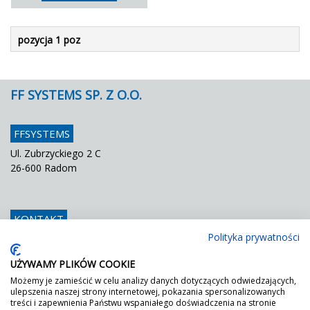
pozycja 1 poz
FF SYSTEMS SP. Z O.O.
FFSYSTEMS
Ul. Zubrzyckiego 2 C
26-600 Radom
KONTAKT
Polityka prywatności
Telefon
048 / 366 42 25
Fax
048 / 366 42 26
UŻYWAMY PLIKÓW COOKIE
E mail
info@ffsystems.pl
Możemy je zamieścić w celu analizy danych dotyczących odwiedzających,
ulepszenia naszej strony internetowej, pokazania spersonalizowanych
treści i zapewnienia Państwu wspaniałego doświadczenia na stronie