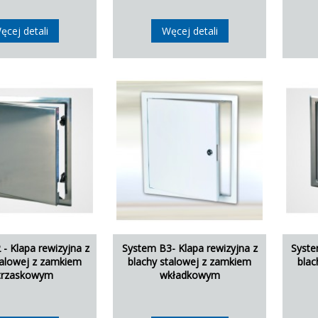
ęcej detali
Węcej detali
- Klapa rewizyjna z
System B3- Klapa rewizyjna z
Syste
talowej z zamkiem
blachy stalowej z zamkiem
blac
trzaskowym
wkładkowym