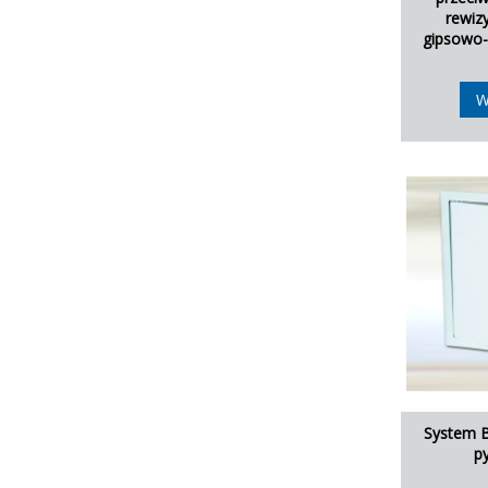
rewiz
gipsowo-
W
System B
p