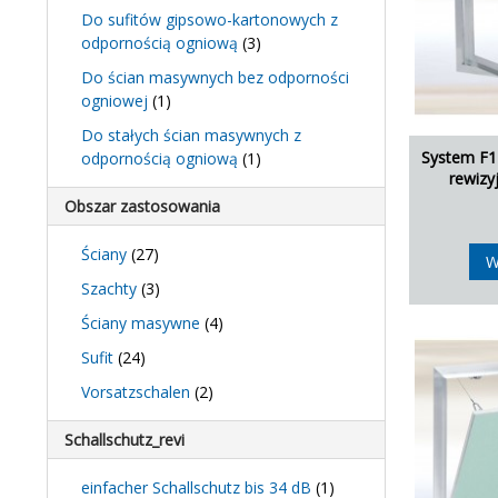
Do sufitów gipsowo-kartonowych z
odpornością ogniową
(3)
Do ścian masywnych bez odporności
ogniowej
(1)
Do stałych ścian masywnych z
System F1
odpornością ogniową
(1)
rewizy
Obszar zastosowania
Ściany
(27)
W
Szachty
(3)
Ściany masywne
(4)
Sufit
(24)
Vorsatzschalen
(2)
Schallschutz_revi
einfacher Schallschutz bis 34 dB
(1)