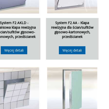
System F2 AKLD -
System F2 AA - Klapa
iniowa klapa rewizyjna
rewizyjna dla ścian/sufitów
ścian/sufitów gipsowo-
gipsowo-kartonowych,
onowych, przedścianek
przedścianek
Węcej detali
Węcej detali