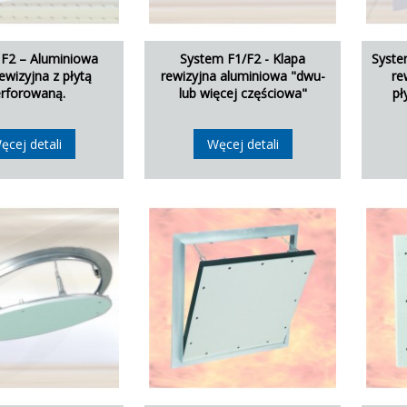
F2 – Aluminiowa
System F1/F2 - Klapa
Syste
ewizyjna z płytą
rewizyjna aluminiowa "dwu-
re
rforowaną.
lub więcej częściowa"
pł
ęcej detali
Węcej detali