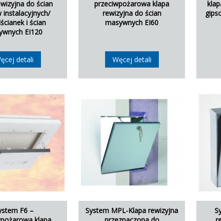
ewizyjna do ścian
przeciwpożarowa klapa
klap
 instalacyjnych/
rewizyjna do ścian
gips
ścianek i ścian
masywnych EI60
ywnych EI120
ęcej detali
Węcej detali
ystem F6 –
System MPL-Klapa rewizyjna
S
wpożarowa klapa
przeznaczona do
r