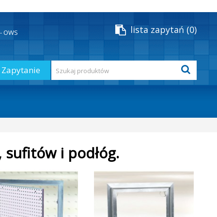
lista zapytań
0
y - OWS
Zapytanie
 sufitów i podłóg.