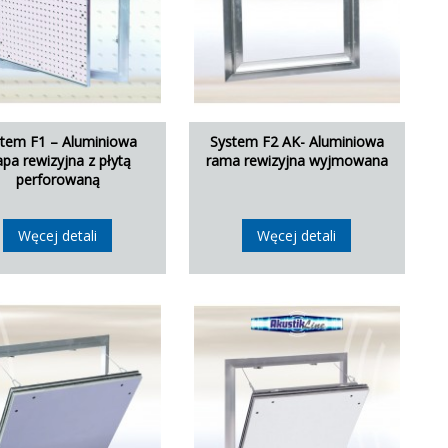
stem F1 – Aluminiowa
System F2 AK- Aluminiowa
apa rewizyjna z płytą
rama rewizyjna wyjmowana
perforowaną
Węcej detali
Węcej detali