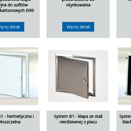
yjna do sufitów
otynkowania
kartonowych EI90
ęcej detali
Węcej detali
1 - hermetyczna i
System B1 - klapa ze stali
Syste
yłoszczelna
nierdzewnej z placu
blac