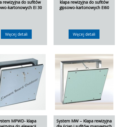
a rewizyjna do sufitów
klapa rewizyjna do sufitów
owo-kartonowych EI 30
gipsowo-kartonowych EI60
Węcej detali
Węcej detali
ystem MPWD- klapa
System MW – Klapa rewizyjna
ewizyjna do elewacji
dla ścian i sufitów masywnych