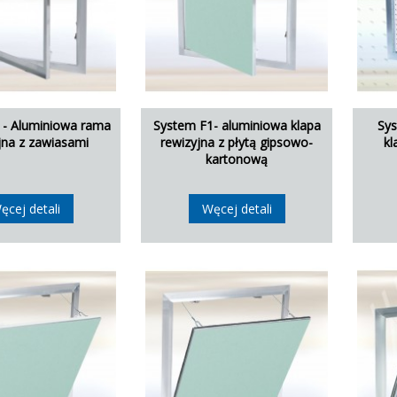
 - Aluminiowa rama
System F1- aluminiowa klapa
Sy
jna z zawiasami
rewizyjna z płytą gipsowo-
kl
kartonową
ęcej detali
Węcej detali