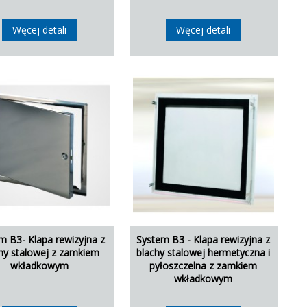
Węcej detali
Węcej detali
m B3- Klapa rewizyjna z
System B3 - Klapa rewizyjna z
hy stalowej z zamkiem
blachy stalowej hermetyczna i
wkładkowym
pyłoszczelna z zamkiem
wkładkowym