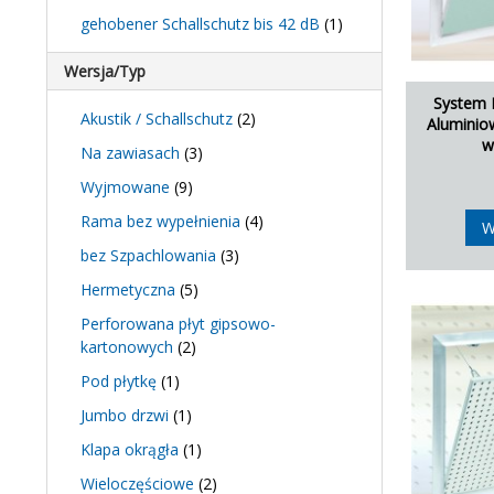
gehobener Schallschutz bis 42 dB
(1)
Wersja/Typ
System 
Akustik / Schallschutz
(2)
Aluminio
w
Na zawiasach
(3)
Wyjmowane
(9)
Rama bez wypełnienia
(4)
W
bez Szpachlowania
(3)
Hermetyczna
(5)
Perforowana płyt gipsowo-
kartonowych
(2)
Pod płytkę
(1)
Jumbo drzwi
(1)
Klapa okrągła
(1)
Wieloczęściowe
(2)