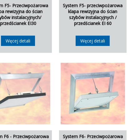
m F5- Przeciwpożarowa
System F5- przeciwpożarowa
pa rewizyjna do ścian
klapa rewizyjna do ścian
ybów instalacyjnych/
szybów instalacyjnych /
przedścianek EI30
przedścianek EI 60
Węcej detali
Węcej detali
m F6 - Przeciwpożarowa
System F6- Przeciwpożarowa