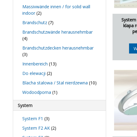
Massivwände innen / for solid wall
indoor
(2)
System 
Brandschutz
(7)
klapa r
pe
Brandschutzwände herausnehmbar
(4)
Brandschutzdecken herausnehmbar
W
(3)
Innenbereich
(13)
Do elewacji
(2)
Blacha stalowa / Stal nierdzewna
(10)
Wodoodporna
(1)
System
System F1
(3)
System F2 AK
(2)