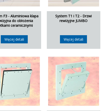
m F3 - Aluminiowa klapa
System T1 i T2 - Drzwi
wizyjna do obłożenia
rewizyjne JUMBO
ytkami ceramicznymi
Węcej detali
Węcej detali