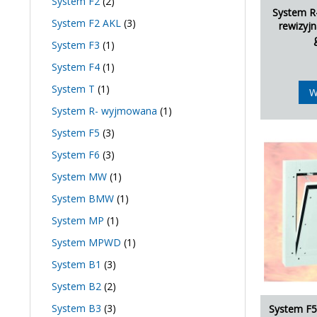
System F2
(2)
System R
System F2 AKL
(3)
rewizyj
System F3
(1)
System F4
(1)
System T
(1)
W
System R- wyjmowana
(1)
System F5
(3)
System F6
(3)
System MW
(1)
System BMW
(1)
System MP
(1)
System MPWD
(1)
System B1
(3)
System B2
(2)
System B3
(3)
System F5