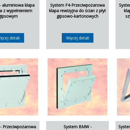
- aluminiowa klapa
System F4-Przeciwpożarowa
Syste
na z wypełnieniem
klapa rewizyjna do ścian z płyt
kla
gipsowym
gipsowo-kartonowych
sz
ęcej detali
Węcej detali
- Przeciwpożarowa
System BMW -
Syste