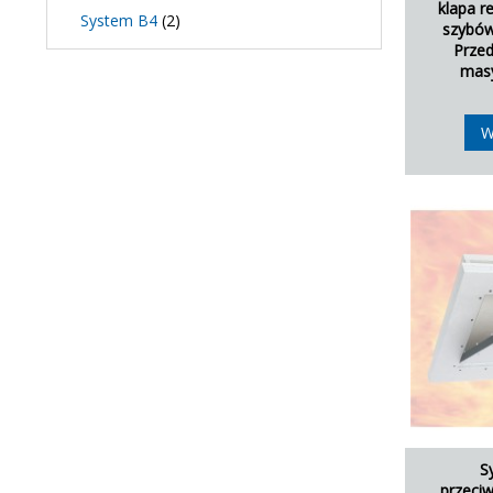
klapa r
System B4
(2)
szybów
Przed
mas
W
S
przeci