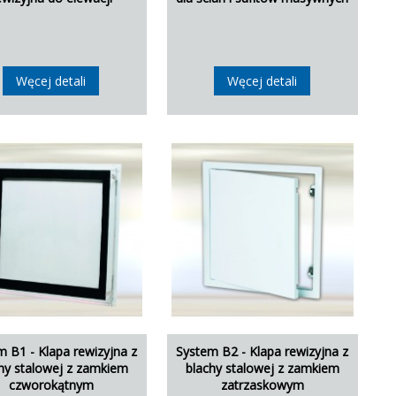
Węcej detali
Węcej detali
m B1 - Klapa rewizyjna z
System B2 - Klapa rewizyjna z
hy stalowej z zamkiem
blachy stalowej z zamkiem
czworokątnym
zatrzaskowym