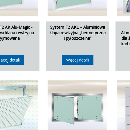
F2 AK Alu-Magic -
System F2 AKL – Aluminiowa
wa klapa rewizyjna
klapa rewizyjna „hermetyczna
Alum
yjmowana
i pyłoszczelna”
dla 
kart
ęcej detali
Węcej detali