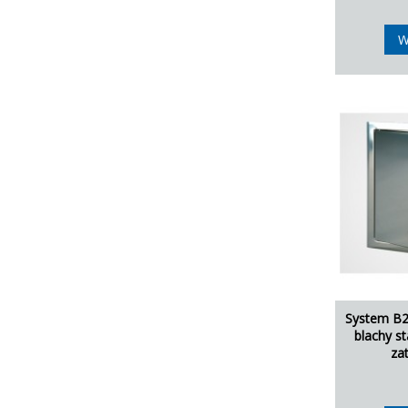
W
System B2 
blachy s
za