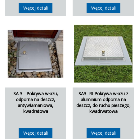
Węcej detali
Węcej detali
SA 3 - Pokrywa włazu,
SA3- RI Pokrywa włazu z
odporna na deszcz,
aluminium odporna na
antywłamaniowa,
deszcz, do ruchu pieszego,
kwadratowa
kwadrwatowa
Węcej detali
Węcej detali