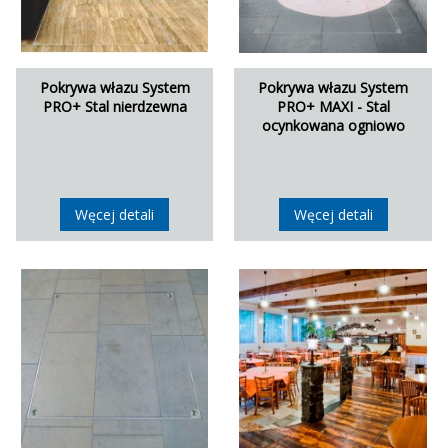
Pokrywa włazu System
Pokrywa włazu System
PRO+ Stal nierdzewna
PRO+ MAXI - Stal
ocynkowana ogniowo
Węcej detali
Węcej detali