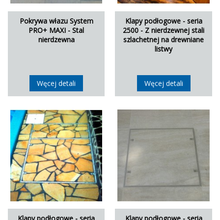
Pokrywa włazu System
Klapy podłogowe - seria
PRO+ MAXI - Stal
2500 - Z nierdzewnej stali
nierdzewna
szlachetnej na drewniane
listwy
Węcej detali
Węcej detali
Klapy podłogowe - seria
Klapy podłogowe - seria