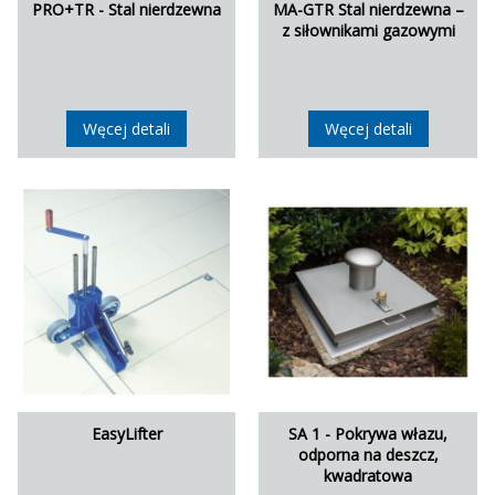
PRO+TR - Stal nierdzewna
MA-GTR Stal nierdzewna –
z siłownikami gazowymi
Węcej detali
Węcej detali
EasyLifter
SA 1 - Pokrywa włazu,
odporna na deszcz,
kwadratowa