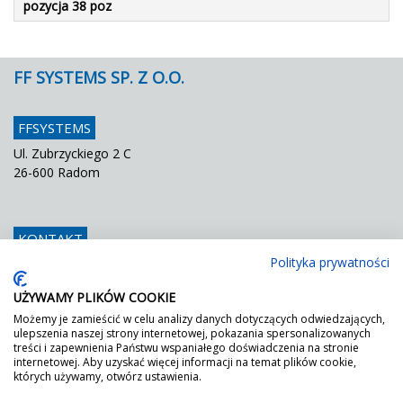
pozycja 38 poz
FF SYSTEMS SP. Z O.O.
FFSYSTEMS
Ul. Zubrzyckiego 2 C
26-600 Radom
KONTAKT
Polityka prywatności
Telefon
048 / 366 42 25
Fax
048 / 366 42 26
UŻYWAMY PLIKÓW COOKIE
E mail
info@ffsystems.pl
Możemy je zamieścić w celu analizy danych dotyczących odwiedzających,
ulepszenia naszej strony internetowej, pokazania spersonalizowanych
treści i zapewnienia Państwu wspaniałego doświadczenia na stronie
internetowej. Aby uzyskać więcej informacji na temat plików cookie,
FF JEST ZIELONY!
których używamy, otwórz ustawienia.
Wystarczy poprosić o nasz certyfikat DGNB.