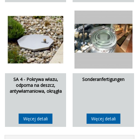
SA 4 - Pokrywa włazu,
Sonderanfertigungen
odporna na deszcz,
antywłamaniowa, okrągła
Węcej detali
Węcej detali