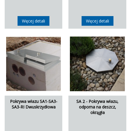
Węcej detali
Węcej detali
Pokrywa włazu SA1-SA3-
SA 2 - Pokrywa włazu,
SA3-RI Dwuskrzydłowa
odporna na deszcz,
okrągła