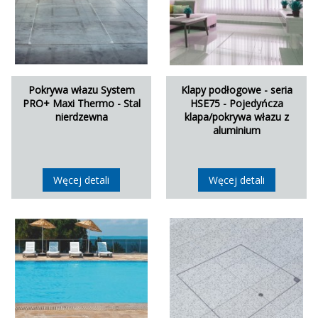
Pokrywa włazu System
Klapy podłogowe - seria
PRO+ Maxi Thermo - Stal
HSE75 - Pojedyńcza
nierdzewna
klapa/pokrywa włazu z
aluminium
Węcej detali
Węcej detali