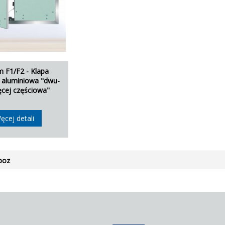
m F1/F2 - Klapa
a aluminiowa "dwu-
ęcej częściowa"
ęcej detali
poz