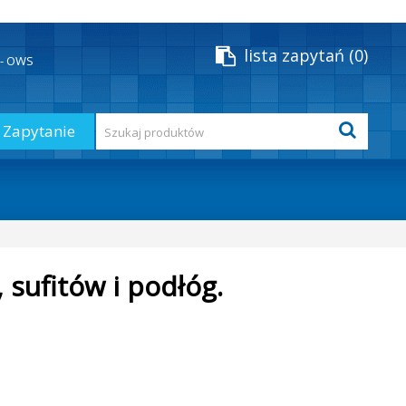
lista zapytań
0
y - OWS
Zapytanie
 sufitów i podłóg.