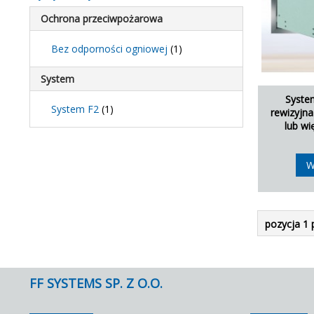
Ochrona przeciwpożarowa
Bez odporności ogniowej
(1)
System
Syste
System F2
(1)
rewizyjn
lub wi
W
pozycja 1 
FF SYSTEMS SP. Z O.O.