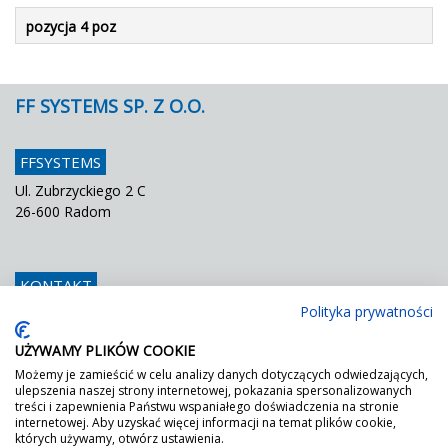
pozycja 4 poz
FF SYSTEMS SP. Z O.O.
FFSYSTEMS
Ul. Zubrzyckiego 2 C
26-600 Radom
KONTAKT
Polityka prywatności
Telefon
048 / 366 42 25
Fax
048 / 366 42 26
UŻYWAMY PLIKÓW COOKIE
E mail
info@ffsystems.pl
Możemy je zamieścić w celu analizy danych dotyczących odwiedzających,
ulepszenia naszej strony internetowej, pokazania spersonalizowanych
treści i zapewnienia Państwu wspaniałego doświadczenia na stronie
internetowej. Aby uzyskać więcej informacji na temat plików cookie,
FF JEST ZIELONY!
których używamy, otwórz ustawienia.