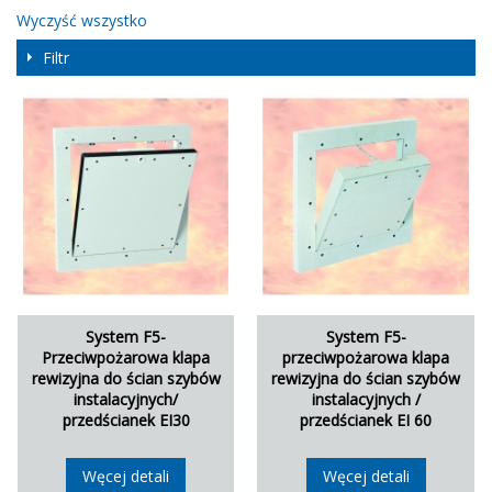
Wyczyść wszystko
Filtr
System F5-
System F5-
Przeciwpożarowa klapa
przeciwpożarowa klapa
rewizyjna do ścian szybów
rewizyjna do ścian szybów
instalacyjnych/
instalacyjnych /
przedścianek EI30
przedścianek EI 60
Węcej detali
Węcej detali