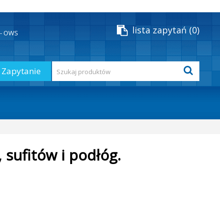
lista zapytań
0
y - OWS
Zapytanie
 sufitów i podłóg.