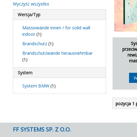
Wyczyść wszystko
Wersja/Typ
Massivwände innen / for solid wall
indoor
(1)
Sy
Brandschutz
(1)
przeci
Brandschutzwände herausnehmbar
rewi
(1)
mas
System
W
System BMW
(1)
pozycja 1 
FF SYSTEMS SP. Z O.O.