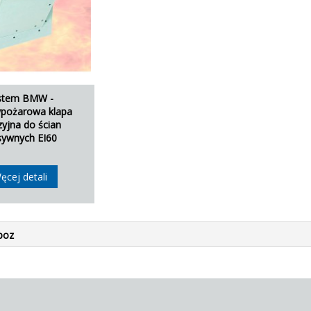
stem BMW -
wpożarowa klapa
zyjna do ścian
ywnych EI60
ęcej detali
poz