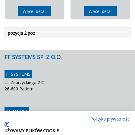
Węcej detali
Węcej detali
pozycja 2 poz
FF SYSTEMS SP. Z O.O.
FFSYSTEMS
Ul. Zubrzyckiego 2 C
26-600 Radom
KONTAKT
Polityka prywatności
Telefon
048 / 366 42 25
Fax
048 / 366 42 26
UŻYWAMY PLIKÓW COOKIE
E mail
info@ffsystems.pl