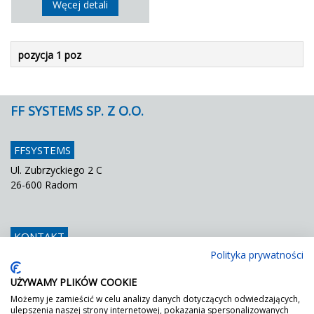
Węcej detali
pozycja 1 poz
FF SYSTEMS SP. Z O.O.
FFSYSTEMS
Ul. Zubrzyckiego 2 C
26-600 Radom
KONTAKT
Polityka prywatności
Telefon
048 / 366 42 25
Fax
048 / 366 42 26
UŻYWAMY PLIKÓW COOKIE
E mail
info@ffsystems.pl
Możemy je zamieścić w celu analizy danych dotyczących odwiedzających,
ulepszenia naszej strony internetowej, pokazania spersonalizowanych