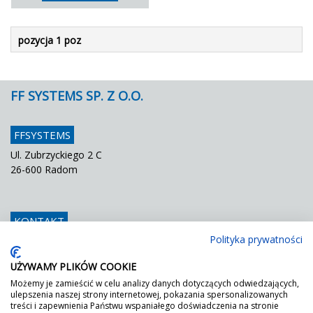
pozycja 1 poz
FF SYSTEMS SP. Z O.O.
FFSYSTEMS
Ul. Zubrzyckiego 2 C
26-600 Radom
KONTAKT
Polityka prywatności
Telefon
048 / 366 42 25
Fax
048 / 366 42 26
UŻYWAMY PLIKÓW COOKIE
E mail
info@ffsystems.pl
Możemy je zamieścić w celu analizy danych dotyczących odwiedzających,
ulepszenia naszej strony internetowej, pokazania spersonalizowanych
treści i zapewnienia Państwu wspaniałego doświadczenia na stronie