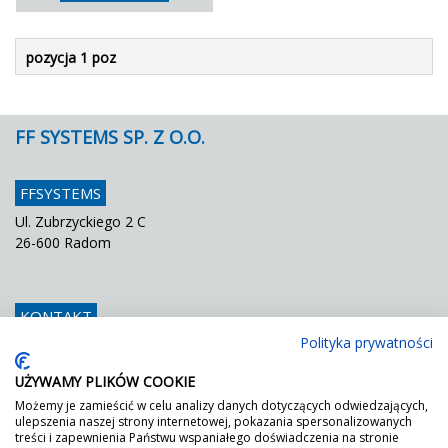
pozycja 1 poz
FF SYSTEMS SP. Z O.O.
FFSYSTEMS
Ul. Zubrzyckiego 2 C
26-600 Radom
KONTAKT
Polityka prywatności
Telefon
048 / 366 42 25
Fax
048 / 366 42 26
UŻYWAMY PLIKÓW COOKIE
E mail
info@ffsystems.pl
Możemy je zamieścić w celu analizy danych dotyczących odwiedzających,
ulepszenia naszej strony internetowej, pokazania spersonalizowanych
treści i zapewnienia Państwu wspaniałego doświadczenia na stronie