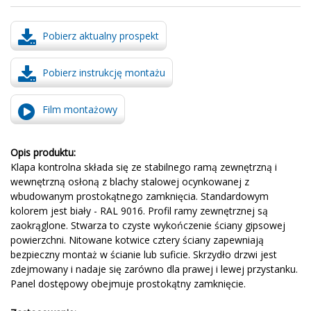
Pobierz aktualny prospekt
Pobierz instrukcję montażu
Film montażowy
Opis produktu:
Klapa
kontrolna składa
się ze stabilnego
ramą zewnętrzną
i
wewnętrzną
osłoną
z blachy stalowej ocynkowanej
z
wbudowanym
prostokątnego
zamknięcia.
Standardowym
kolorem
jest biały
-
RAL 9016
.
Profil
ramy zewnętrznej
są
zaokrąglone.
Stwarza to
czyste
wykończenie
ściany gipsowej
powierzchni.
Nitowane
kotwice
cztery
ściany
zapewniają
bezpieczny montaż
w
ścianie lub suficie
.
Skrzydło drzwi
jest
zdejmowany
i
nadaje się
zarówno dla
prawej
i
lewej
przystanku
.
Panel dostępowy
obejmuje
prostokątny
zamknięcie
.