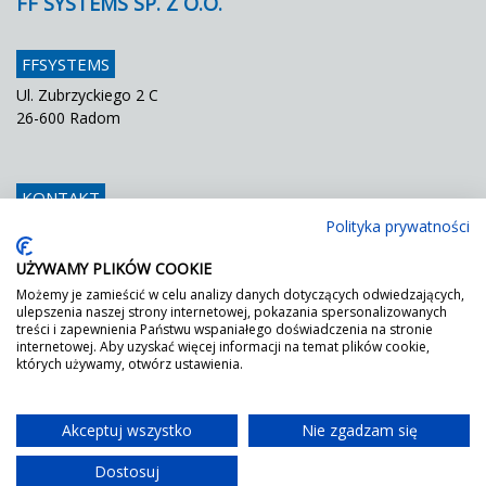
FF SYSTEMS SP. Z O.O.
FFSYSTEMS
Ul. Zubrzyckiego 2 C
26-600 Radom
KONTAKT
Polityka prywatności
Telefon
048 / 366 42 25
Fax
048 / 366 42 26
UŻYWAMY PLIKÓW COOKIE
E mail
info@ffsystems.pl
Możemy je zamieścić w celu analizy danych dotyczących odwiedzających,
ulepszenia naszej strony internetowej, pokazania spersonalizowanych
treści i zapewnienia Państwu wspaniałego doświadczenia na stronie
internetowej. Aby uzyskać więcej informacji na temat plików cookie,
FF JEST ZIELONY!
których używamy, otwórz ustawienia.
Wystarczy poprosić o nasz certyfikat DGNB.
Akceptuj wszystko
Nie zgadzam się
Dostosuj