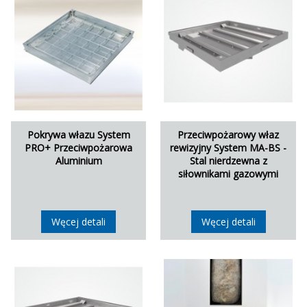
Pokrywa włazu System
Przeciwpożarowy właz
PRO+ Przeciwpożarowa
rewizyjny System MA-BS -
Aluminium
Stal nierdzewna z
siłownikami gazowymi
Węcej detali
Węcej detali