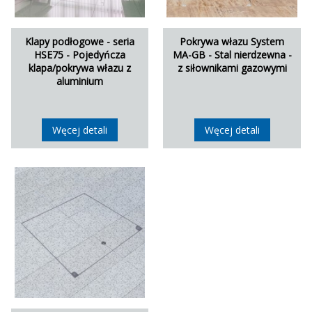
Klapy podłogowe - seria
Pokrywa włazu System
HSE75 - Pojedyńcza
MA-GB - Stal nierdzewna -
klapa/pokrywa włazu z
z siłownikami gazowymi
aluminium
Węcej detali
Węcej detali