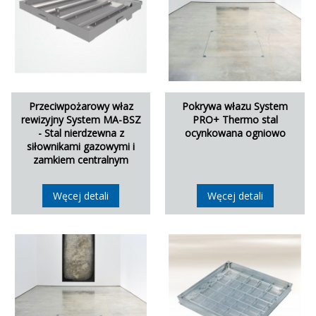
Przeciwpożarowy właz
Pokrywa włazu System
rewizyjny System MA-BSZ
PRO+ Thermo stal
- Stal nierdzewna z
ocynkowana ogniowo
siłownikami gazowymi i
zamkiem centralnym
Węcej detali
Węcej detali