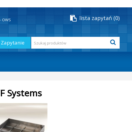
lista zapytań
0
y - OWS
Zapytanie
FF Systems