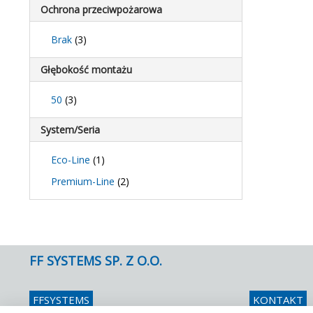
Ochrona przeciwpożarowa
Brak
(3)
Głębokość montażu
50
(3)
System/Seria
Eco-Line
(1)
Premium-Line
(2)
FF SYSTEMS SP. Z O.O.
FFSYSTEMS
KONTAKT