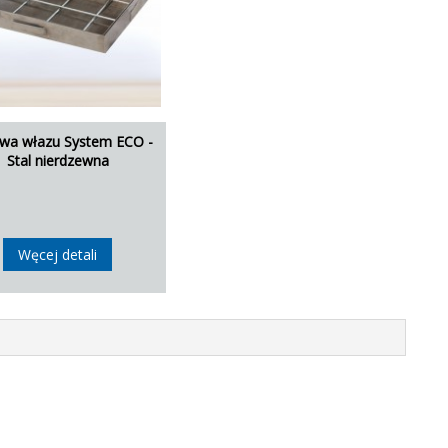
wa włazu System ECO -
Stal nierdzewna
Węcej detali