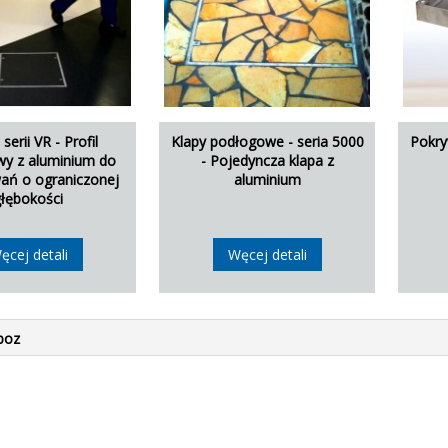
serii VR - Profil
Klapy podłogowe - seria 5000
Pokry
wy z aluminium do
- Pojedyncza klapa z
ań o ograniczonej
aluminium
głębokości
ęcej detali
Węcej detali
poz