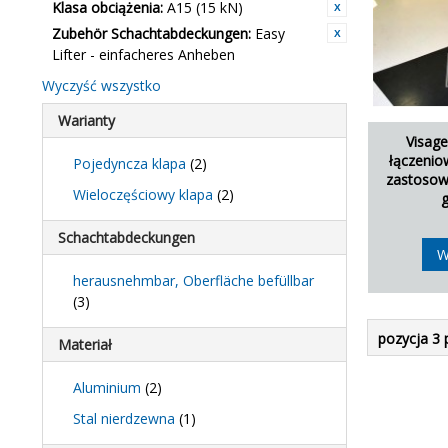
Klasa obciążenia:
A15 (15 kN)
Zubehör Schachtabdeckungen:
Easy
Lifter - einfacheres Anheben
Wyczyść wszystko
Warianty
Visage 
łączenio
Pojedyncza klapa
(2)
zastosow
Wieloczęściowy klapa
(2)
Schachtabdeckungen
W
herausnehmbar, Oberfläche befüllbar
(3)
pozycja 3 
Materiał
Aluminium
(2)
Stal nierdzewna
(1)