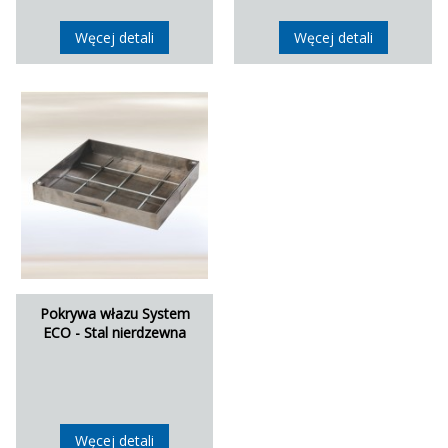
Węcej detali
Węcej detali
Pokrywa włazu System
ECO - Stal nierdzewna
Węcej detali