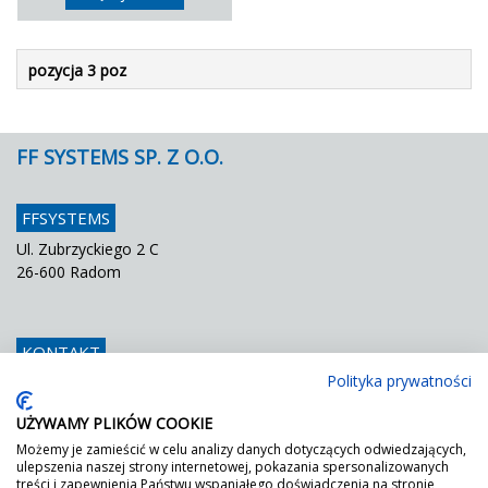
pozycja 3 poz
FF SYSTEMS SP. Z O.O.
FFSYSTEMS
Ul. Zubrzyckiego 2 C
26-600 Radom
KONTAKT
Polityka prywatności
Telefon
048 / 366 42 25
Fax
048 / 366 42 26
UŻYWAMY PLIKÓW COOKIE
E mail
info@ffsystems.pl
Możemy je zamieścić w celu analizy danych dotyczących odwiedzających,
ulepszenia naszej strony internetowej, pokazania spersonalizowanych
treści i zapewnienia Państwu wspaniałego doświadczenia na stronie