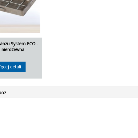
łazu System ECO -
l nierdzewna
ęcej detali
poz