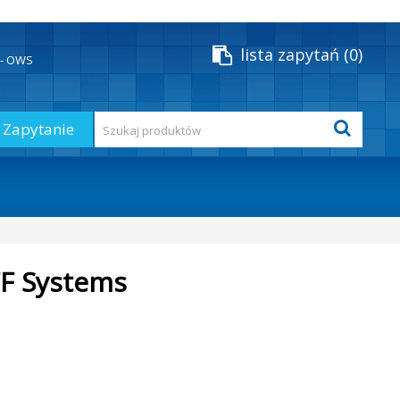
lista zapytań
0
y - OWS
Zapytanie
FF Systems