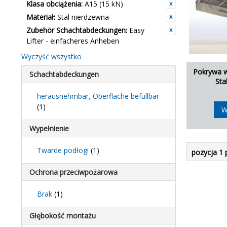
Klasa obciążenia:
A15 (15 kN)
Materiał:
Stal nierdzewna
Zubehör Schachtabdeckungen:
Easy
Lifter - einfacheres Anheben
Wyczyść wszystko
Pokrywa w
Schachtabdeckungen
Sta
herausnehmbar, Oberfläche befüllbar
(1)
W
Wypełnienie
Twarde podłogi
(1)
pozycja 1 
Ochrona przeciwpożarowa
Brak
(1)
Głębokość montażu