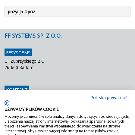
pozycja 4 poz
FF SYSTEMS SP. Z O.O.
FFSYSTEMS
Ul. Zubrzyckiego 2 C
26-600 Radom
KONTAKT
Polityka prywatności
Telefon
048 / 366 42 25
Fax
048 / 366 42 26
UŻYWAMY PLIKÓW COOKIE
E mail
info@ffsystems.pl
Możemy je zamieścić w celu analizy danych dotyczących odwiedzających,
ulepszenia naszej strony internetowej, pokazania spersonalizowanych
treści i zapewnienia Państwu wspaniałego doświadczenia na stronie
internetowej. Aby uzyskać więcej informacji na temat plików cookie,
FF JEST ZIELONY!