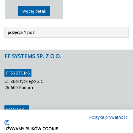
Węcej detali
pozycja 1 poz
FF SYSTEMS SP. Z O.O.
FFSYSTEMS
Ul. Zubrzyckiego 2 C
26-600 Radom
KONTAKT
Polityka prywatności
Telefon
048 / 366 42 25
Fax
048 / 366 42 26
UŻYWAMY PLIKÓW COOKIE
E mail
info@ffsystems.pl