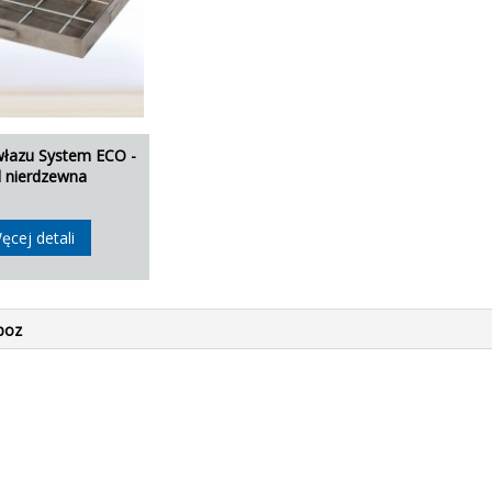
łazu System ECO -
l nierdzewna
ęcej detali
poz