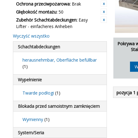
Ochrona przeciwpożarowa:
Brak
Głębokość montażu:
50
Zubehör Schachtabdeckungen:
Easy
Lifter - einfacheres Anheben
Wyczyść wszystko
Pokrywa w
Schachtabdeckungen
Sta
herausnehmbar, Oberfläche befüllbar
(1)
W
Wypełnienie
pozycja 1 
Twarde podłogi
(1)
Blokada przed samoistnym zamknięciem
Wymienny
(1)
System/Seria