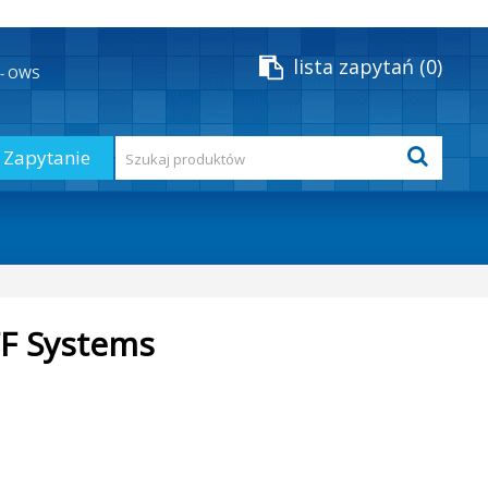
lista zapytań
0
y - OWS
Zapytanie
FF Systems