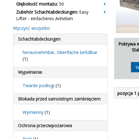
Głębokość montażu:
50
Zubehör Schachtabdeckungen:
Easy
Lifter - einfacheres Anheben
Wyczyść wszystko
Schachtabdeckungen
Pokrywa w
Sta
herausnehmbar, Oberfläche befüllbar
(1)
W
Wypełnienie
Twarde podłogi
(1)
pozycja 1 
Blokada przed samoistnym zamknięciem
Wymienny
(1)
Ochrona przeciwpożarowa
Brak
(1)