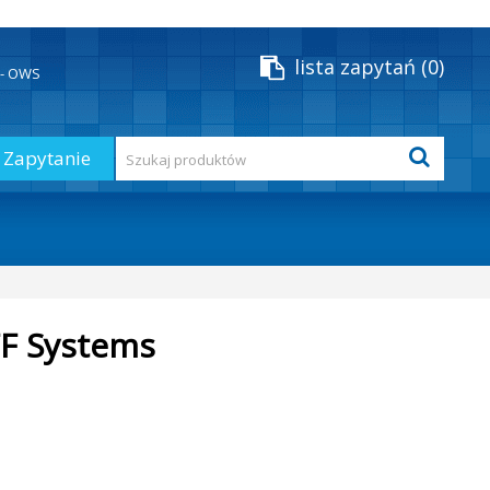
lista zapytań
0
y - OWS
Zapytanie
FF Systems