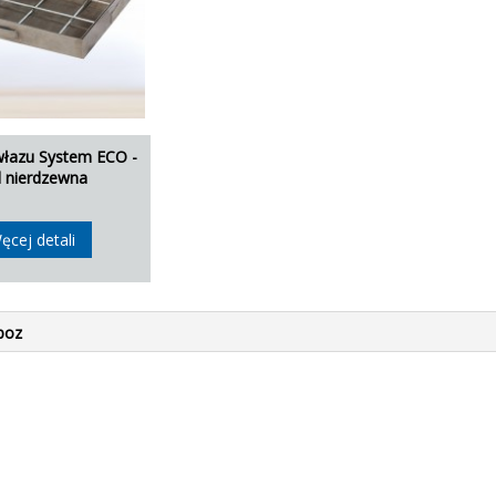
łazu System ECO -
l nierdzewna
ęcej detali
poz