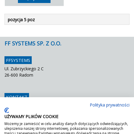
pozycja 5 poz
FF SYSTEMS SP. Z O.O.
FFSYSTEMS
Ul. Zubrzyckiego 2 C
26-600 Radom
KONTAKT
Polityka prywatności
Telefon
048 / 366 42 25
Fax
048 / 366 42 26
UŻYWAMY PLIKÓW COOKIE
E mail
info@ffsystems.pl
Możemy je zamieścić w celu analizy danych dotyczących odwiedzających,
ulepszenia naszej strony internetowej, pokazania spersonalizowanych
treści i zapewnienia Państwu wspaniałego doświadczenia na stronie