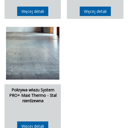
Węcej detali
Węcej detali
Pokrywa włazu System
PRO+ Maxi Thermo - Stal
nierdzewna
Węcej detali