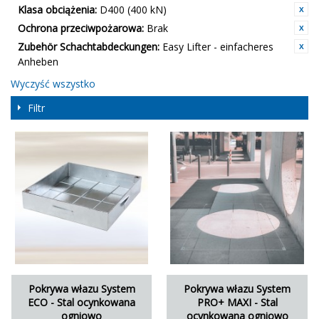
Klasa obciążenia:
D400 (400 kN)
Ochrona przeciwpożarowa:
Brak
Zubehör Schachtabdeckungen:
Easy Lifter - einfacheres
Anheben
Wyczyść wszystko
Filtr
Pokrywa włazu System
Pokrywa włazu System
ECO - Stal ocynkowana
PRO+ MAXI - Stal
ogniowo
ocynkowana ogniowo