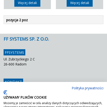
Węcej detali
Węcej detali
pozycja 2 poz
FF SYSTEMS SP. Z O.O.
FFSYSTEMS
Ul. Zubrzyckiego 2 C
26-600 Radom
KONTAKT
Polityka prywatności
Telefon
048 / 366 42 25
Fax
048 / 366 42 26
UŻYWAMY PLIKÓW COOKIE
E mail
info@ffsystems.pl
Możemy je zamieścić w celu analizy danych dotyczących odwiedzających,
ulepszenia naszej strony internetowej, pokazania spersonalizowanych