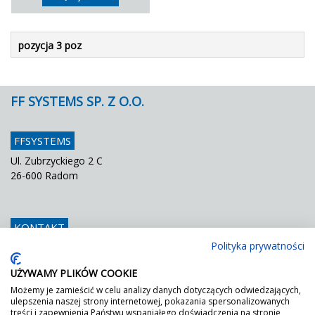
pozycja 3 poz
FF SYSTEMS SP. Z O.O.
FFSYSTEMS
Ul. Zubrzyckiego 2 C
26-600 Radom
KONTAKT
Polityka prywatności
Telefon
048 / 366 42 25
Fax
048 / 366 42 26
UŻYWAMY PLIKÓW COOKIE
E mail
info@ffsystems.pl
Możemy je zamieścić w celu analizy danych dotyczących odwiedzających,
ulepszenia naszej strony internetowej, pokazania spersonalizowanych
treści i zapewnienia Państwu wspaniałego doświadczenia na stronie