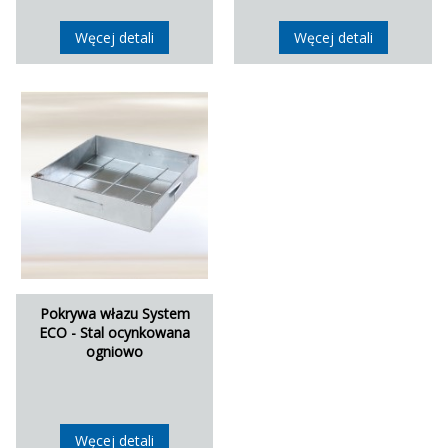
Węcej detali
Węcej detali
Pokrywa włazu System
ECO - Stal ocynkowana
ogniowo
Węcej detali