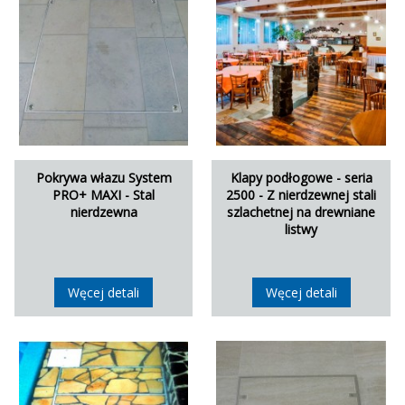
Pokrywa włazu System
Klapy podłogowe - seria
PRO+ MAXI - Stal
2500 - Z nierdzewnej stali
nierdzewna
szlachetnej na drewniane
listwy
Węcej detali
Węcej detali