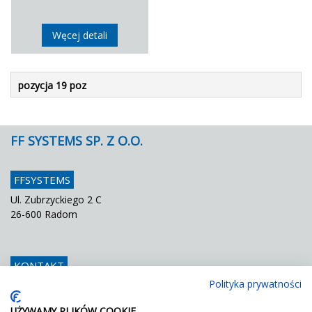
Węcej detali
pozycja 19 poz
FF SYSTEMS SP. Z O.O.
FFSYSTEMS
Ul. Zubrzyckiego 2 C
26-600 Radom
KONTAKT
Polityka prywatności
Telefon
048 / 366 42 25
Fax
048 / 366 42 26
UŻYWAMY PLIKÓW COOKIE