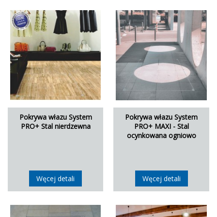
Pokrywa włazu System
Pokrywa włazu System
PRO+ Stal nierdzewna
PRO+ MAXI - Stal
ocynkowana ogniowo
Węcej detali
Węcej detali