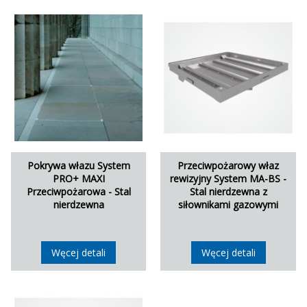
Pokrywa włazu System
Przeciwpożarowy właz
PRO+ MAXI
rewizyjny System MA-BS -
Przeciwpożarowa - Stal
Stal nierdzewna z
nierdzewna
siłownikami gazowymi
Węcej detali
Węcej detali