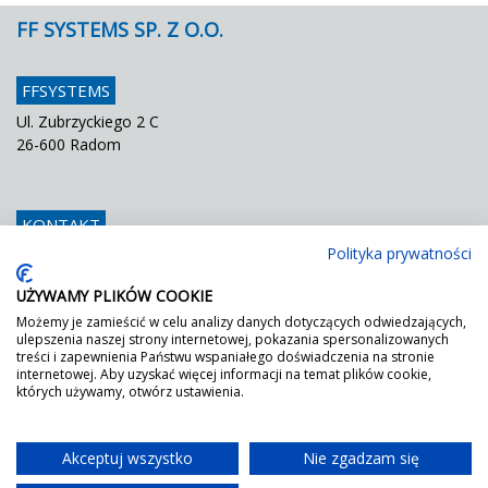
FF SYSTEMS SP. Z O.O.
FFSYSTEMS
Ul. Zubrzyckiego 2 C
26-600 Radom
KONTAKT
Polityka prywatności
Telefon
048 / 366 42 25
Fax
048 / 366 42 26
UŻYWAMY PLIKÓW COOKIE
E mail
info@ffsystems.pl
Możemy je zamieścić w celu analizy danych dotyczących odwiedzających,
ulepszenia naszej strony internetowej, pokazania spersonalizowanych
treści i zapewnienia Państwu wspaniałego doświadczenia na stronie
internetowej. Aby uzyskać więcej informacji na temat plików cookie,
FF JEST ZIELONY!
których używamy, otwórz ustawienia.
Wystarczy poprosić o nasz certyfikat DGNB.
Akceptuj wszystko
Nie zgadzam się