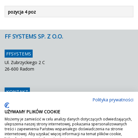
pozycja 4 poz
FF SYSTEMS SP. Z O.O.
FFSYSTEMS
Ul. Zubrzyckiego 2 C
26-600 Radom
KONTAKT
Polityka prywatności
Telefon
048 / 366 42 25
Fax
048 / 366 42 26
UŻYWAMY PLIKÓW COOKIE
E mail
info@ffsystems.pl
Możemy je zamieścić w celu analizy danych dotyczących odwiedzających,
ulepszenia naszej strony internetowej, pokazania spersonalizowanych
treści i zapewnienia Państwu wspaniałego doświadczenia na stronie
internetowej. Aby uzyskać więcej informacji na temat plików cookie,
FF JEST ZIELONY!