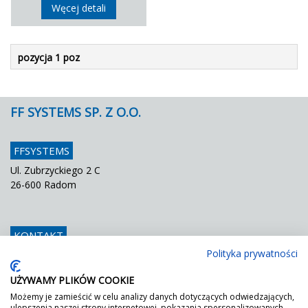
Węcej detali
pozycja 1 poz
FF SYSTEMS SP. Z O.O.
FFSYSTEMS
Ul. Zubrzyckiego 2 C
26-600 Radom
KONTAKT
Polityka prywatności
Telefon
048 / 366 42 25
Fax
048 / 366 42 26
UŻYWAMY PLIKÓW COOKIE
E mail
info@ffsystems.pl
Możemy je zamieścić w celu analizy danych dotyczących odwiedzających,
ulepszenia naszej strony internetowej, pokazania spersonalizowanych