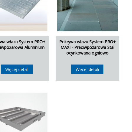
ywa włazu System PRO+
Pokrywa włazu System PRO+
ciwpożarowa Aluminium
MAXI - Preciwpozarowa Stal
ocynkowana ogniowo
Węcej detali
Węcej detali