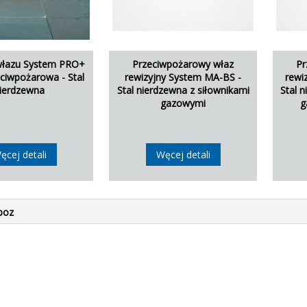
włazu System PRO+
Przeciwpożarowy właz
Pr
ciwpożarowa - Stal
rewizyjny System MA-BS -
rewi
ierdzewna
Stal nierdzewna z siłownikami
Stal 
gazowymi
g
ęcej detali
Węcej detali
poz