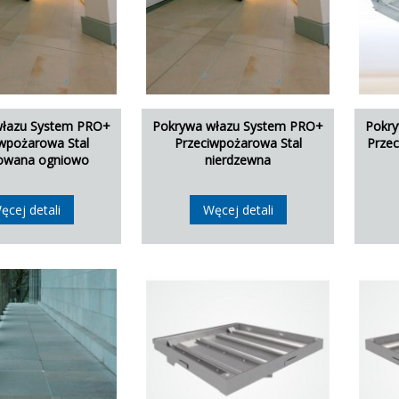
włazu System PRO+
Pokrywa włazu System PRO+
Pokr
wpożarowa Stal
Przeciwpożarowa Stal
Prze
owana ogniowo
nierdzewna
ęcej detali
Węcej detali