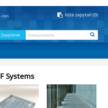
lista zapytań
0
y - OWS
Zapytanie
FF Systems