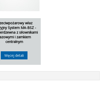
zeciwpożarowy właz
zyjny System MA-BSZ -
nierdzewna z siłownikami
azowymi i zamkiem
centralnym
Węcej detali