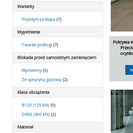
Warianty
Pojedyncza klapa
(7)
Wypełnienie
Pokrywa 
Twarde podłogi
(7)
Przeci
ocynk
Blokada przed samoistnym zamknięciem
W
Wymienny
(5)
Ze sprężyną gazową
(2)
Klasa obciążenia
B125 (125 kN)
(5)
D400 (400 kN)
(2)
Materiał