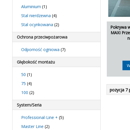
Aluminium
(1)
Stal nierdzewna
(4)
Stal ocynkowana
(2)
Pokrywa 
MAXI Prze
Ochrona przeciwpożarowa
n
Odporność ogniowa
(7)
Głębokość montażu
W
50
(1)
75
(4)
pozycja 7 
100
(2)
System/Seria
Professional-Line +
(5)
Master Line
(2)