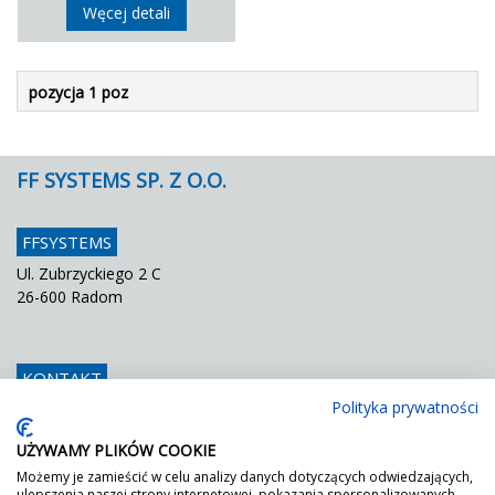
Węcej detali
pozycja 1 poz
FF SYSTEMS SP. Z O.O.
FFSYSTEMS
Ul. Zubrzyckiego 2 C
26-600 Radom
KONTAKT
Polityka prywatności
Telefon
048 / 366 42 25
Fax
048 / 366 42 26
UŻYWAMY PLIKÓW COOKIE
E mail
info@ffsystems.pl
Możemy je zamieścić w celu analizy danych dotyczących odwiedzających,
ulepszenia naszej strony internetowej, pokazania spersonalizowanych