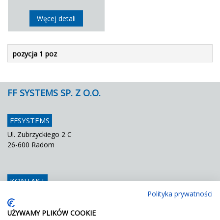
Węcej detali
pozycja 1 poz
FF SYSTEMS SP. Z O.O.
FFSYSTEMS
Ul. Zubrzyckiego 2 C
26-600 Radom
KONTAKT
Polityka prywatności
Telefon
048 / 366 42 25
Fax
048 / 366 42 26
UŻYWAMY PLIKÓW COOKIE
E mail
info@ffsystems.pl