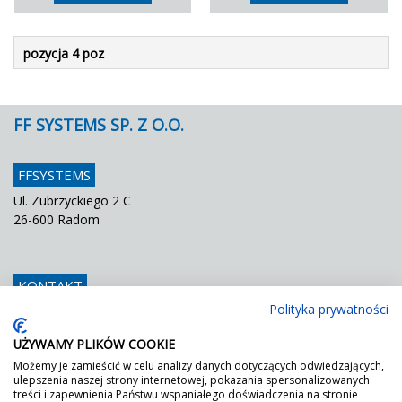
pozycja 4 poz
FF SYSTEMS SP. Z O.O.
FFSYSTEMS
Ul. Zubrzyckiego 2 C
26-600 Radom
KONTAKT
Polityka prywatności
Telefon
048 / 366 42 25
Fax
048 / 366 42 26
UŻYWAMY PLIKÓW COOKIE
E mail
info@ffsystems.pl
Możemy je zamieścić w celu analizy danych dotyczących odwiedzających,
ulepszenia naszej strony internetowej, pokazania spersonalizowanych
treści i zapewnienia Państwu wspaniałego doświadczenia na stronie