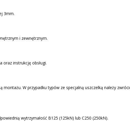
nej 3mm.
nętrznym i zewnętrznym.
oraz instrukcję obsługi.
 montażu. W przypadku typów ze specjalną uszczelką należy zwrócić
owiednią wytrzymałość B125 (125kN) lub C250 (250kN).