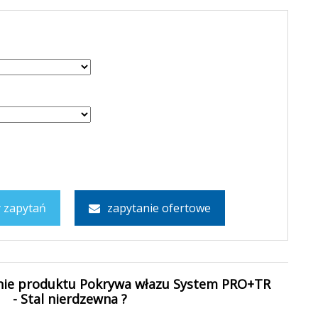
ty zapytań
zapytanie ofertowe
nie produktu Pokrywa włazu System PRO+TR
- Stal nierdzewna ?