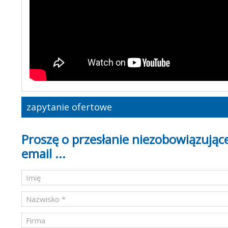
zapytanie ofertowe
Proszę o przesłanie niezobowiązujące
email ...