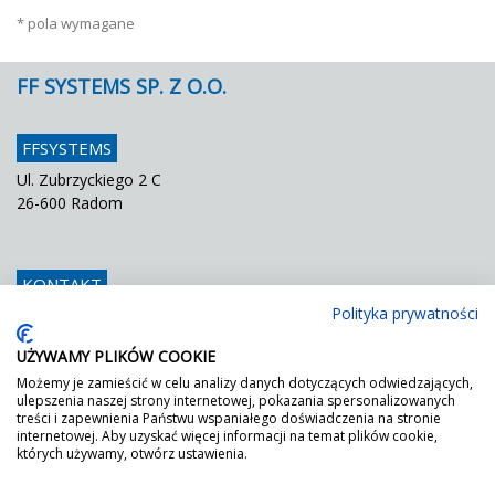
* pola wymagane
FF SYSTEMS SP. Z O.O.
FFSYSTEMS
Ul. Zubrzyckiego 2 C
26-600 Radom
KONTAKT
Polityka prywatności
Telefon
048 / 366 42 25
Fax
048 / 366 42 26
UŻYWAMY PLIKÓW COOKIE
E mail
info@ffsystems.pl
Możemy je zamieścić w celu analizy danych dotyczących odwiedzających,
ulepszenia naszej strony internetowej, pokazania spersonalizowanych
treści i zapewnienia Państwu wspaniałego doświadczenia na stronie
internetowej. Aby uzyskać więcej informacji na temat plików cookie,
FF JEST ZIELONY!
których używamy, otwórz ustawienia.
Wystarczy poprosić o nasz certyfikat DGNB.