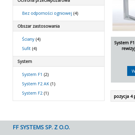
Ochrona przeciwpożarowa
Bez odporności ogniowej
(4)
Obszar zastosowania
Ściany
(4)
System F1
Sufit
(4)
rewizy
System
W
System F1
(2)
System F2 AK
(1)
System F2
(1)
pozycja 4 
FF SYSTEMS SP. Z O.O.