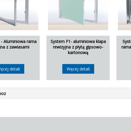
 - Aluminiowa rama
System F1- aluminiowa klapa
Syst
jna z zawiasami
rewizyjna z płytą gipsowo-
rama
kartonową
ęcej detali
Węcej detali
poz