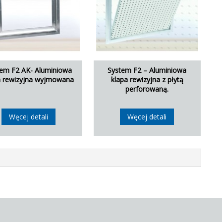
em F2 AK- Aluminiowa
System F2 – Aluminiowa
 rewizyjna wyjmowana
klapa rewizyjna z płytą
perforowaną.
Węcej detali
Węcej detali