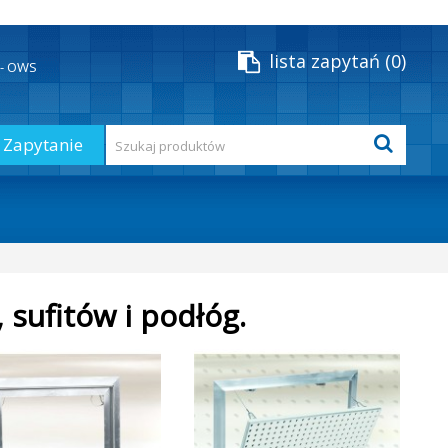
lista zapytań
0
y - OWS
Zapytanie
 sufitów i podłóg.