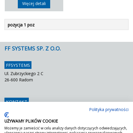
Węcej detali
pozycja 1 poz
FF SYSTEMS SP. Z O.O.
FFSYSTEMS
Ul. Zubrzyckiego 2 C
26-600 Radom
KONTAKT
Polityka prywatności
Telefon
048 / 366 42 25
Fax
048 / 366 42 26
UŻYWAMY PLIKÓW COOKIE
E mail
info@ffsystems.pl
Możemy je zamieścić w celu analizy danych dotyczących odwiedzających,
ulepszenia naszej strony internetowej, pokazania spersonalizowanych