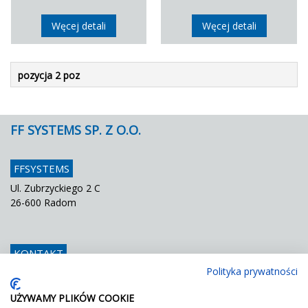
Węcej detali
Węcej detali
pozycja 2 poz
FF SYSTEMS SP. Z O.O.
FFSYSTEMS
Ul. Zubrzyckiego 2 C
26-600 Radom
KONTAKT
Polityka prywatności
Telefon
048 / 366 42 25
Fax
048 / 366 42 26
UŻYWAMY PLIKÓW COOKIE
E mail
info@ffsystems.pl