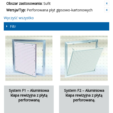
Obszar zastosowania:
Sufit
Wersja/Typ:
Perforowana płyt gipsowo-kartonowych
Wyczyść wszystko
Filtr
System F1 – Aluminiowa
System F2 – Aluminiowa
klapa rewizyjna z płytą
klapa rewizyjna z płytą
perforowaną
perforowaną.