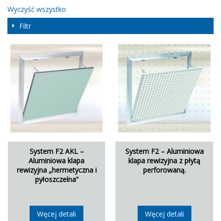
Wyczyść wszystko
Filtr
System F2 AKL –
System F2 – Aluminiowa
Aluminiowa klapa
klapa rewizyjna z płytą
rewizyjna „hermetyczna i
perforowaną.
pyłoszczelna”
Węcej detali
Węcej detali