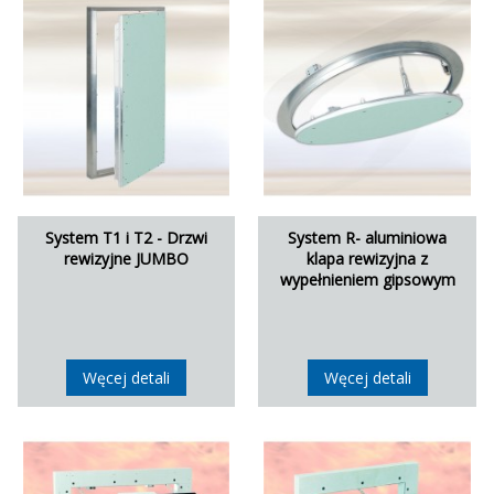
System T1 i T2 - Drzwi
System R- aluminiowa
rewizyjne JUMBO
klapa rewizyjna z
wypełnieniem gipsowym
Węcej detali
Węcej detali