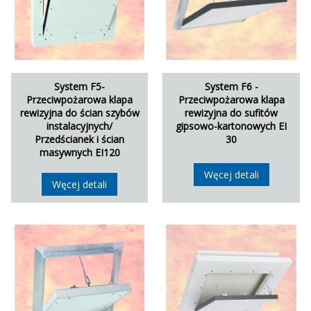
System F5-
System F6 -
Przeciwpożarowa klapa
Przeciwpożarowa klapa
rewizyjna do ścian szybów
rewizyjna do sufitów
instalacyjnych/
gipsowo-kartonowych EI
Przedścianek i ścian
30
masywnych EI120
Węcej detali
Węcej detali